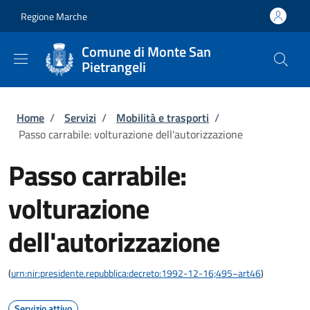
Salta al contenuto principale
Skip to footer content
Regione Marche
Comune di Monte San
Pietrangeli
Briciole di pane
Home
/
Servizi
/
Mobilità e trasporti
/
Passo carrabile: volturazione dell'autorizzazione
Passo carrabile:
volturazione
dell'autorizzazione
(
urn:nir:presidente.repubblica:decreto:1992-12-16;495~art46
)
Servizio attivo