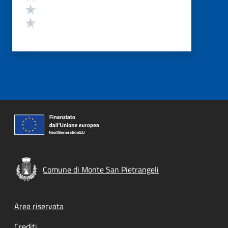
Valuta 2 stelle su 5
Valuta 1 stelle su 5
Comune di Monte San Pietrangeli
Footer menu
Area riservata
Crediti