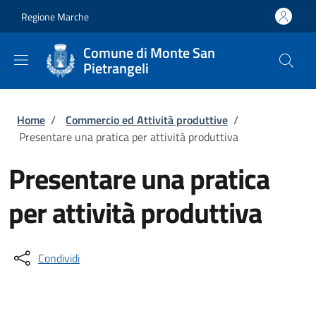
Salta al contenuto principale
Skip to footer content
Regione Marche
Comune di Monte San
Pietrangeli
Briciole di pane
Home
/
Commercio ed Attività produttive
/
Presentare una pratica per attività produttiva
Presentare una pratica
per attività produttiva
Condividi