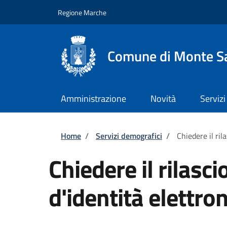
Salta al contenuto principale
Skip to footer content
Regione Marche
Comune di Monte Sa
Amministrazione
Novità
Servizi
Briciole di pane
Home
/
Servizi demografici
/
Chiedere il ril
Chiedere il rilasci
d'identità elettron