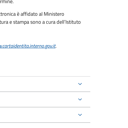
ermine.
ttronica è affidato al Ministero
itura e stampa sono a cura dell’
Istituto
cartaidentita.interno.gov.it
.