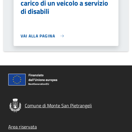
carico di un veicolo a servizio
di disabili
VAI ALLA PAGINA
Comune di Monte San Pietrangeli
Footer menu
Area riservata