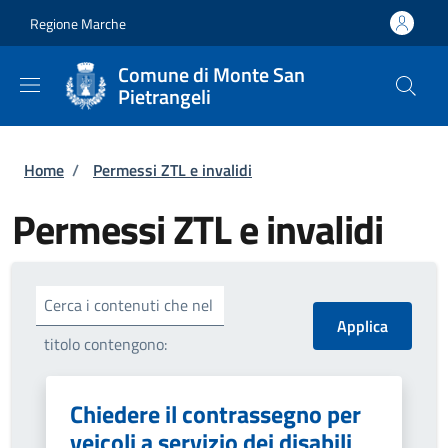
Salta al contenuto principale
Skip to footer content
Regione Marche
Comune di Monte San
Pietrangeli
Briciole di pane
Home
/
Permessi ZTL e invalidi
Permessi ZTL e invalidi
Cerca i contenuti che nel
titolo contengono:
Chiedere il contrassegno per
veicoli a servizio dei disabili