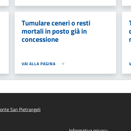
Tumulare ceneri o resti
mortali in posto già in
concessione
VAI ALLA PAGINA
nte San Pietrangeli
Informativa privacy