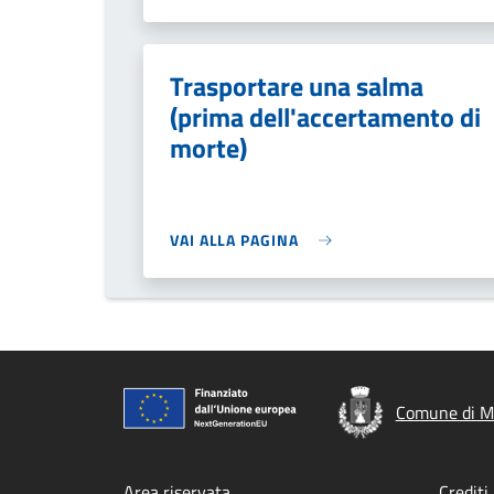
Trasportare una salma
(prima dell'accertamento di
morte)
VAI ALLA PAGINA
Comune di Mo
Area riservata
Crediti