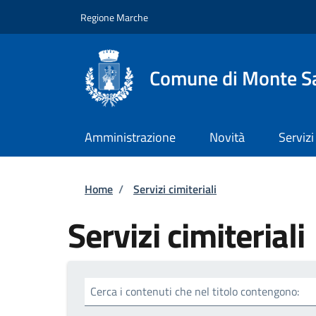
Salta al contenuto principale
Skip to footer content
Regione Marche
Comune di Monte Sa
Amministrazione
Novità
Servizi
Briciole di pane
Home
/
Servizi cimiteriali
Servizi cimiteriali
Cerca i contenuti che nel titolo contengono: