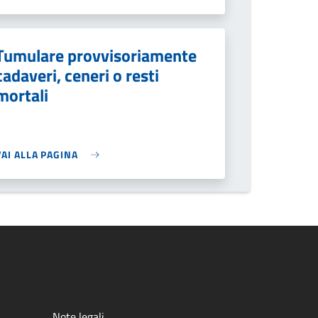
Tumulare provvisoriamente
cadaveri, ceneri o resti
mortali
VAI ALLA PAGINA
Note legali