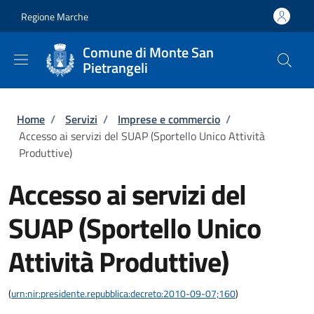
Salta al contenuto principale
Skip to footer content
Regione Marche
Comune di Monte San
Pietrangeli
Briciole di pane
Home
/
Servizi
/
Imprese e commercio
/
Accesso ai servizi del SUAP (Sportello Unico Attività
Produttive)
Accesso ai servizi del
SUAP (Sportello Unico
Attività Produttive)
(
urn:nir:presidente.repubblica:decreto:2010-09-07;160
)