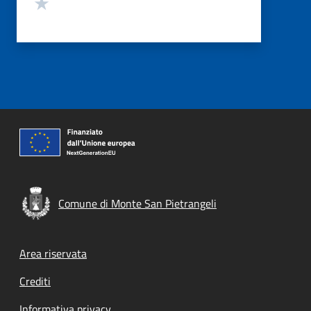
Valuta 1 stelle su 5
Comune di Monte San Pietrangeli
Footer menu
Area riservata
Crediti
Informativa privacy