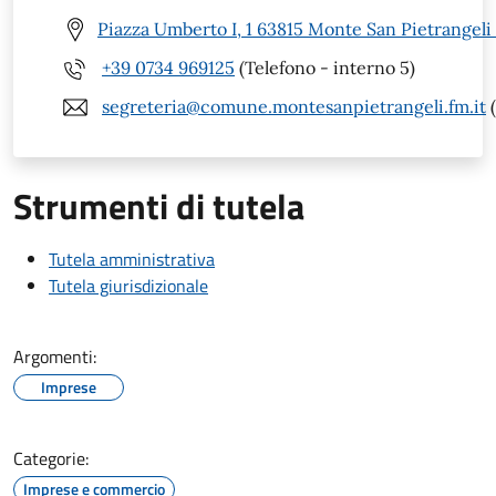
Piazza Umberto I, 1 63815 Monte San Pietrangeli
+39 0734 969125
(Telefono - interno 5)
segreteria@comune.montesanpietrangeli.fm.it
(
Strumenti di tutela
Tutela amministrativa
Tutela giurisdizionale
Argomenti:
Imprese
Categorie:
Imprese e commercio