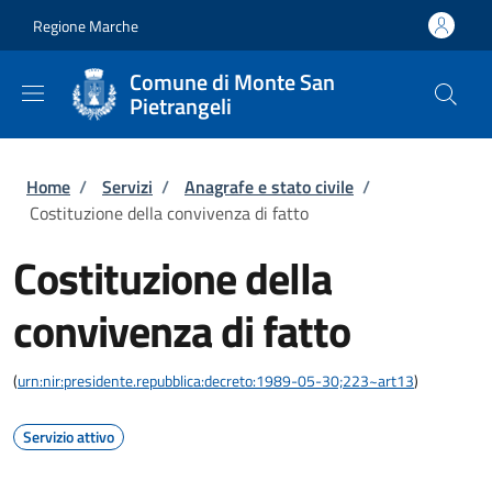
Salta al contenuto principale
Skip to footer content
Regione Marche
Comune di Monte San
Pietrangeli
Briciole di pane
Home
/
Servizi
/
Anagrafe e stato civile
/
Costituzione della convivenza di fatto
Costituzione della
convivenza di fatto
(
urn:nir:presidente.repubblica:decreto:1989-05-30;223~art13
)
Servizio attivo