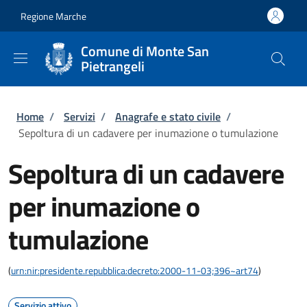
Salta al contenuto principale
Skip to footer content
Regione Marche
Comune di Monte San
Pietrangeli
Briciole di pane
Home
/
Servizi
/
Anagrafe e stato civile
/
Sepoltura di un cadavere per inumazione o tumulazione
Sepoltura di un cadavere
per inumazione o
tumulazione
(
urn:nir:presidente.repubblica:decreto:2000-11-03;396~art74
)
Servizio attivo