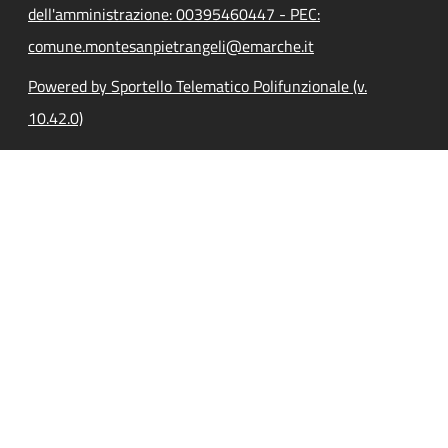
dell'amministrazione: 00395460447 - PEC:
comune.montesanpietrangeli@emarche.it
Powered by Sportello Telematico Polifunzionale (v.
10.42.0)