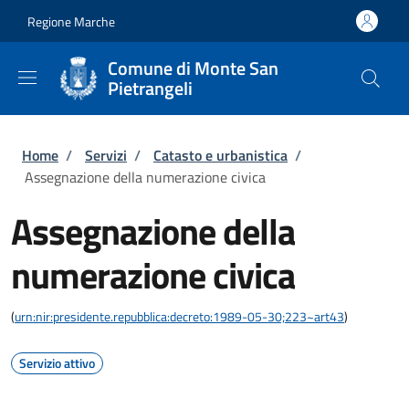
Salta al contenuto principale
Skip to footer content
Regione Marche
Comune di Monte San
Pietrangeli
Briciole di pane
Home
/
Servizi
/
Catasto e urbanistica
/
Assegnazione della numerazione civica
Assegnazione della
numerazione civica
(
urn:nir:presidente.repubblica:decreto:1989-05-30;223~art43
)
Servizio attivo