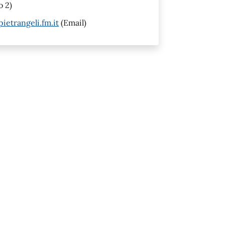
o 2)
etrangeli.fm.it
(Email)