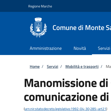
Salta al contenuto principale
Skip to footer content
Regione Marche
Comune di Monte Sa
Amministrazione
Novità
Servizi
Briciole di pane
Home
/
Servizi
/
Mobilità e trasporti
/
Man
Manomissione di 
comunicazione di i
(
urn:nir:stato:decreto.legislativo:1992-04-30;285~art21
)