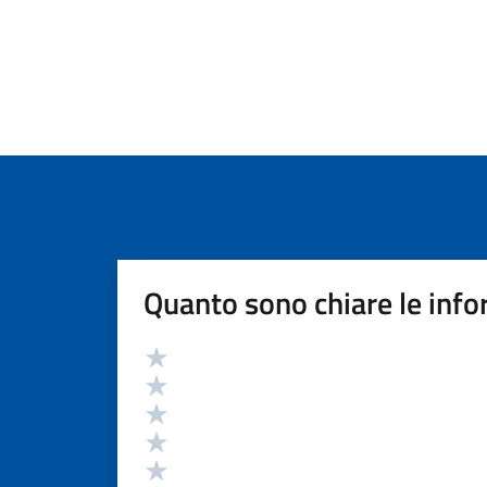
Quanto sono chiare le info
Valutazione
Valuta 5 stelle su 5
Valuta 4 stelle su 5
Valuta 3 stelle su 5
Valuta 2 stelle su 5
Valuta 1 stelle su 5