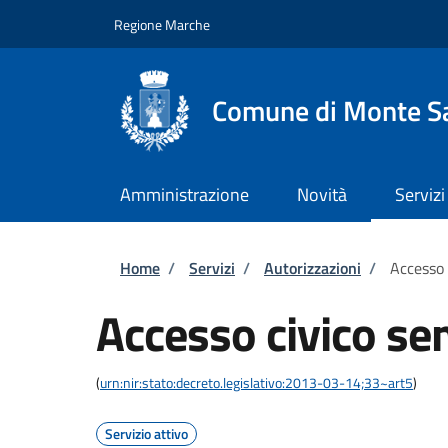
Salta al contenuto principale
Skip to footer content
Regione Marche
Comune di Monte Sa
Amministrazione
Novità
Servizi
Briciole di pane
Home
/
Servizi
/
Autorizzazioni
/
Accesso 
Accesso civico se
(
urn:nir:stato:decreto.legislativo:2013-03-14;33~art5
)
Servizio attivo