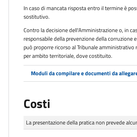
In caso di mancata risposta entro il termine è poss
sostitutivo.
Contro la decisione dell'Amministrazione o, in ca
responsabile della prevenzione della corruzione e 
può proporre ricorso al Tribunale amministrativo 
per ambito territoriale, dove costituito.
Moduli da compilare e documenti da allegar
Costi
Tipo di pagamento
Importo
La presentazione della pratica non prevede al