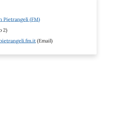
n Pietrangeli (FM)
o 2)
etrangeli.fm.it
(Email)