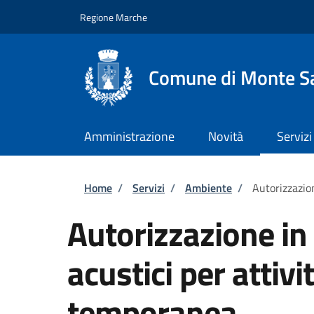
Salta al contenuto principale
Skip to footer content
Regione Marche
Comune di Monte Sa
Amministrazione
Novità
Servizi
Briciole di pane
Home
/
Servizi
/
Ambiente
/
Autorizzazion
Autorizzazione in 
acustici per attivit
temporanea