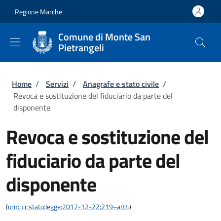
Salta al contenuto principale
Skip to footer content
Regione Marche
Comune di Monte San
Pietrangeli
Briciole di pane
Home
/
Servizi
/
Anagrafe e stato civile
/
Revoca e sostituzione del fiduciario da parte del
disponente
Revoca e sostituzione del
fiduciario da parte del
disponente
(
urn:nir:stato:legge:2017-12-22;219~art4
)