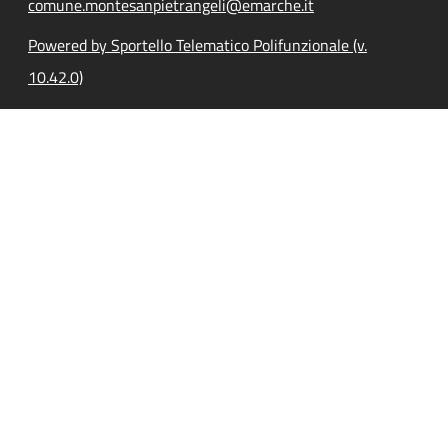
comune.montesanpietrangeli@emarche.it
Powered by Sportello Telematico Polifunzionale (v.
10.42.0)