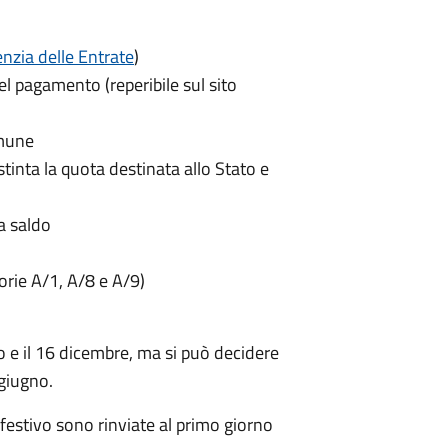
nzia delle Entrate
)
el pagamento (reperibile sul sito
omune
istinta la quota destinata allo Stato e
a saldo
gorie A/1, A/8 e A/9)
o e il 16 dicembre
, ma si può decidere
 giugno.
festivo sono rinviate al primo giorno