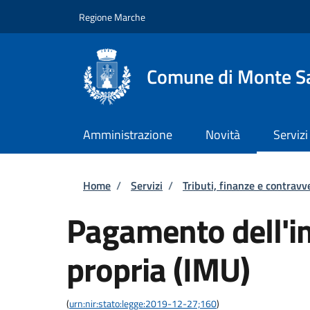
Salta al contenuto principale
Skip to footer content
Regione Marche
Comune di Monte Sa
Amministrazione
Novità
Servizi
Briciole di pane
Home
/
Servizi
/
Tributi, finanze e contravv
Pagamento dell'i
propria (IMU)
(
urn:nir:stato:legge:2019-12-27;160
)