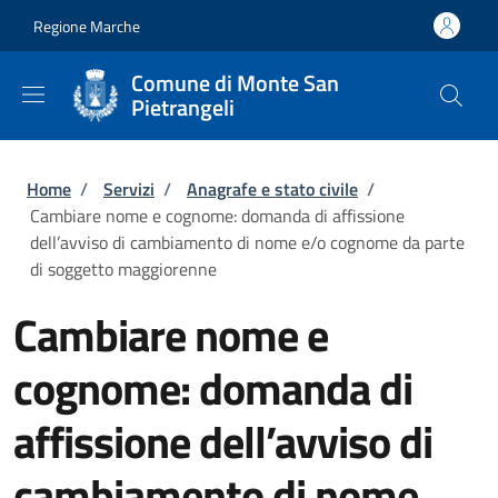
Salta al contenuto principale
Skip to footer content
Regione Marche
Comune di Monte San
Pietrangeli
Briciole di pane
Home
/
Servizi
/
Anagrafe e stato civile
/
Cambiare nome e cognome: domanda di affissione
dell’avviso di cambiamento di nome e/o cognome da parte
di soggetto maggiorenne
Cambiare nome e
cognome: domanda di
affissione dell’avviso di
cambiamento di nome