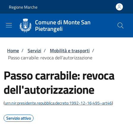
Salta al contenuto principale
Skip to footer content
Regione Marche
Comune di Monte San
Pietrangeli
Briciole di pane
Home
/
Servizi
/
Mobilità e trasporti
/
Passo carrabile: revoca dell'autorizzazione
Passo carrabile: revoca
dell'autorizzazione
(
urn:nir:presidente.repubblica:decreto:1992-12-16;495~art46
)
Servizio attivo