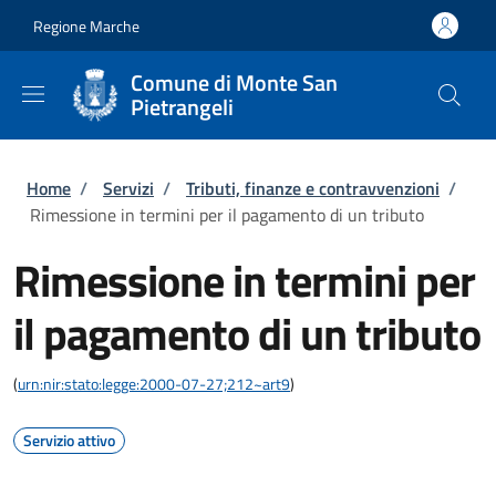
Salta al contenuto principale
Skip to footer content
Regione Marche
Comune di Monte San
Pietrangeli
Briciole di pane
Home
/
Servizi
/
Tributi, finanze e contravvenzioni
/
Rimessione in termini per il pagamento di un tributo
Rimessione in termini per
il pagamento di un tributo
(
urn:nir:stato:legge:2000-07-27;212~art9
)
Servizio attivo