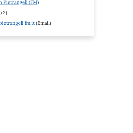
n Pietrangeli (FM)
o 2)
etrangeli.fm.it
(Email)