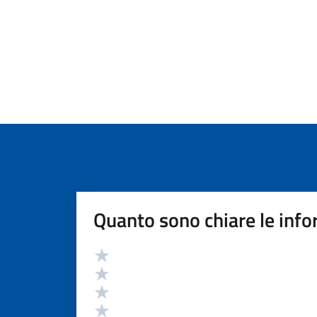
Quanto sono chiare le info
Valutazione
Valuta 5 stelle su 5
Valuta 4 stelle su 5
Valuta 3 stelle su 5
Valuta 2 stelle su 5