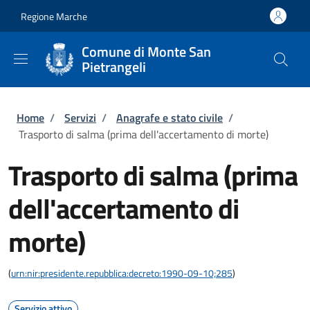
Salta al contenuto principale
Skip to footer content
Regione Marche
Comune di Monte San
Pietrangeli
Briciole di pane
Home
/
Servizi
/
Anagrafe e stato civile
/
Trasporto di salma (prima dell'accertamento di morte)
Trasporto di salma (prima
dell'accertamento di
morte)
(
urn:nir:presidente.repubblica:decreto:1990-09-10;285
)
Servizio attivo