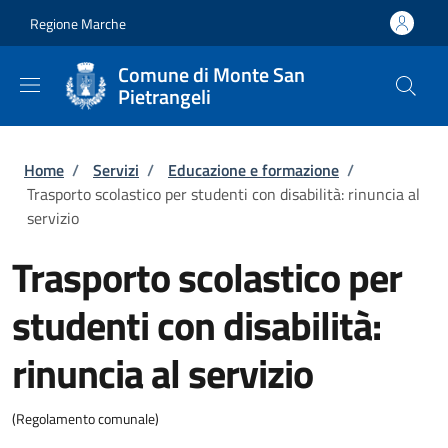
Salta al contenuto principale
Skip to footer content
Regione Marche
Comune di Monte San
Pietrangeli
Briciole di pane
Home
/
Servizi
/
Educazione e formazione
/
Trasporto scolastico per studenti con disabilità: rinuncia al
servizio
Trasporto scolastico per
studenti con disabilità:
rinuncia al servizio
(Regolamento comunale)